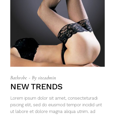
Bathrobe
By
siteadmin
NEW TRENDS
Lorem ipsum dolor sit amet, consecteturadi
piscing elit, sed do eiusmod tempor incidid unt
ut labore et dolore magna aliqua utnim. ad