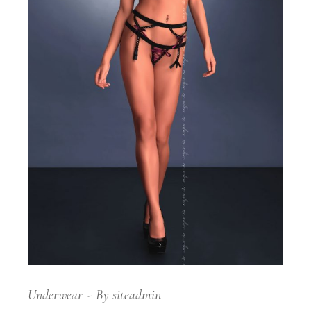
Underwear
By
siteadmin