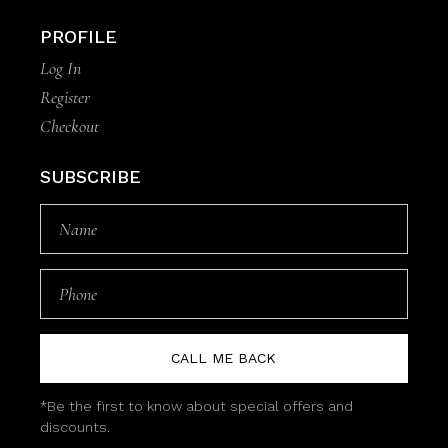
PROFILE
Log In
Register
Checkout
SUBSCRIBE
CALL ME BACK
*Be the first to know about special offers and
discounts.