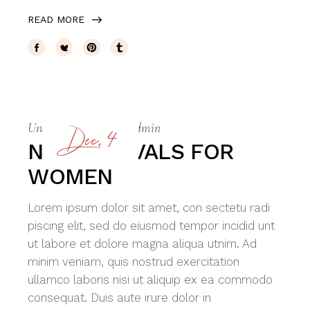
READ MORE
Dec, 4
Underwear
By
siteadmin
NEW ARRIVALS FOR
WOMEN
Lorem ipsum dolor sit amet, con sectetu radi
piscing elit, sed do eiusmod tempor incidid unt
ut labore et dolore magna aliqua utnim. Ad
minim veniam, quis nostrud exercitation
ullamco laboris nisi ut aliquip ex ea commodo
consequat. Duis aute irure dolor in