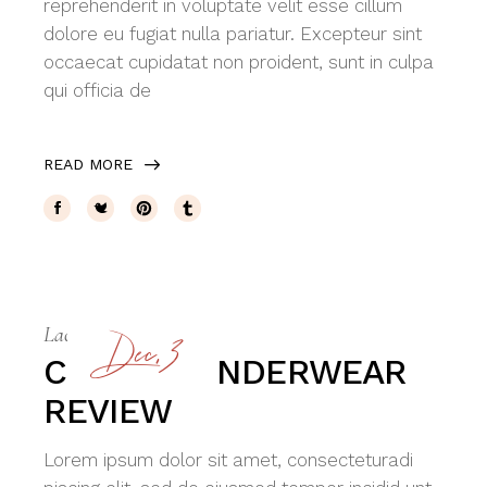
reprehenderit in voluptate velit esse cillum
dolore eu fugiat nulla pariatur. Excepteur sint
occaecat cupidatat non proident, sunt in culpa
qui officia de
READ MORE
Dec, 3
Lace
By
siteadmin
COTTON UNDERWEAR
REVIEW
Lorem ipsum dolor sit amet, consecteturadi