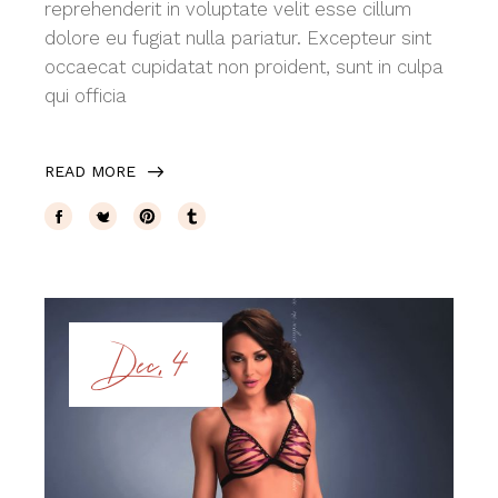
reprehenderit in voluptate velit esse cillum
dolore eu fugiat nulla pariatur. Excepteur sint
occaecat cupidatat non proident, sunt in culpa
qui officia
READ MORE
Dec, 4