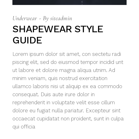
Underwear
By
siteadmin
SHAPEWEAR STYLE
GUIDE
Lorem ipsum dolor sit amet, con sectetu radi
piscing elit, sed do eiusmod tempor incidid unt
ut labore et dolore magna aliqua utnim. Ad
minim veniam, quis nostrud exercitation
ullamco laboris nisi ut aliquip ex ea commodo
consequat. Duis aute irure dolor in
reprehenderit in voluptate velit esse cillum
dolore eu fugiat nulla pariatur. Excepteur sint
occaecat cupidatat non proident, sunt in culpa
qui officia